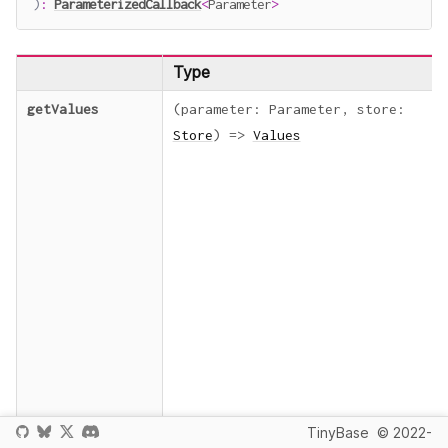
)
:
ParameterizedCallback
<
Parameter
>
Type
getValues
(
parameter
:
Parameter
,
store
:
Store
)
=>
Values
TinyBase
© 2022-