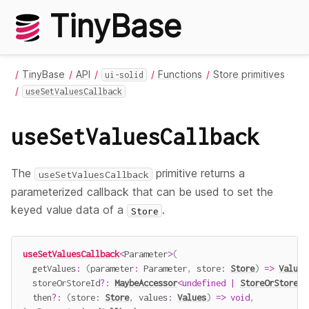
TinyBase
TinyBase
API
Functions
Store primitives
ui-solid
useSetValuesCallback
useSetValuesCallback
The
primitive returns a
useSetValuesCallback
parameterized callback that can be used to set the
keyed value data of a
.
Store
useSetValuesCallback
<
Parameter
>
(
getValues
:
(
parameter
:
 Parameter
,
 store
:
Store
)
=>
Values
  storeOrStoreId
?
:
MaybeAccessor
<
undefined
|
StoreOrStoreId
  then
?
:
(
store
:
Store
,
 values
:
Values
)
=>
void
,