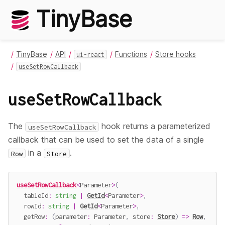
TinyBase
TinyBase
API
Functions
Store hooks
ui-react
useSetRowCallback
useSetRowCallback
The
hook returns a parameterized
useSetRowCallback
callback that can be used to set the data of a single
in a
.
Row
Store
useSetRowCallback
<
Parameter
>
(
  tableId
:
string
|
GetId
<
Parameter
>
,
  rowId
:
string
|
GetId
<
Parameter
>
,
getRow
:
(
parameter
:
 Parameter
,
 store
:
Store
)
=>
Row
,