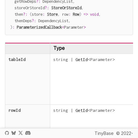
  getRowDeps
?
:
 DependencyList
,
  storeOrStoreId
?
:
StoreOrStoreId
,
  then
?
:
(
store
:
Store
,
 row
:
Row
)
=>
void
,
  thenDeps
?
:
 DependencyList
,
)
:
ParameterizedCallback
<
Parameter
>
Type
tableId
string
|
GetId
<
Parameter
>
rowId
string
|
GetId
<
Parameter
>
TinyBase
© 2022-