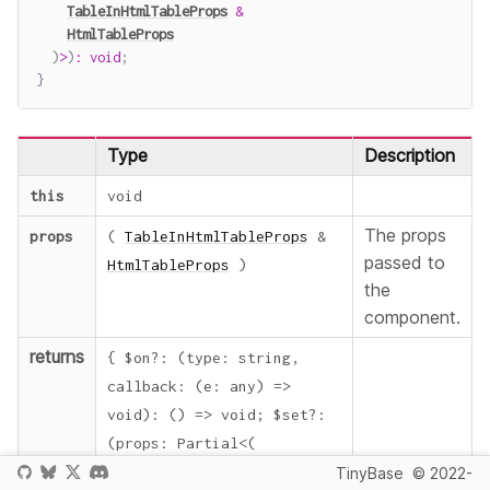
TableInHtmlTableProps
&
HtmlTableProps
)
>
)
:
void
;
}
Type
Description
this
void
The props
props
(
TableInHtmlTableProps
&
passed to
HtmlTableProps
)
the
component.
returns
{
$on
?
:
(
type
:
string
,
callback
:
(
e
:
any
)
=>
void
)
:
(
)
=>
void
;
$set
?
:
(
props
:
Partial
<
(
TableInHtmlTableProps
&
TinyBase
© 2022-