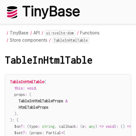
TinyBase
TinyBase
API
Functions
ui-svelte-dom
Store components
TableInHtmlTable
TableInHtmlTable
TableInHtmlTable
(
this
:
void
,
  props
:
(
TableInHtmlTableProps
&
HtmlTableProps
)
,
)
:
{
  $on
?
:
(
type
:
string
,
callback
:
(
e
:
any
)
=>
void
)
:
(
)
=>
v
  $set
?
:
(
props
:
 Partial
<
(